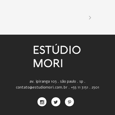
av. ipiranga 103 . são paulo . sp .
contato@estudiomori.com.br . +55 11 3151 . 2501